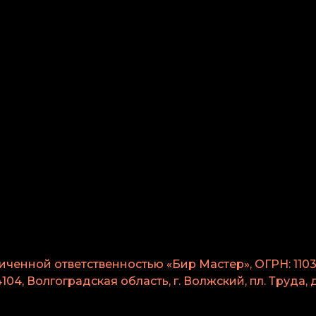
ТЕЛЬСКОЕ СОГЛА
ботки персональных данных
еделяет политику в отношении обработки персональ
иченной ответственностью «Бир Мастер», ОГРН: 110
4, Волгоградская область, г. Волжский, пл. Труда, д
.
аботки персональных данных составлена в соответс