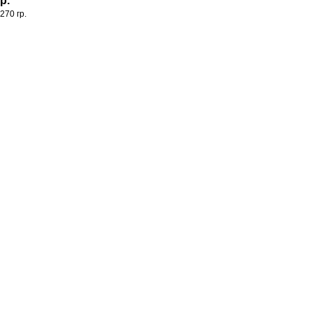
р.
270 гр.